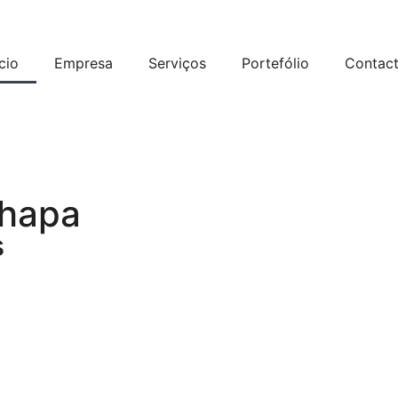
ício
Empresa
Serviços
Portefólio
Contac
chapa
s