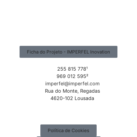
Ficha do Projeto - IMPERFEL Inovation
255 815 778¹
969 012 595²
imperfel@imperfel.com
Rua do Monte, Regadas
4620-102 Lousada
Política de Cookies